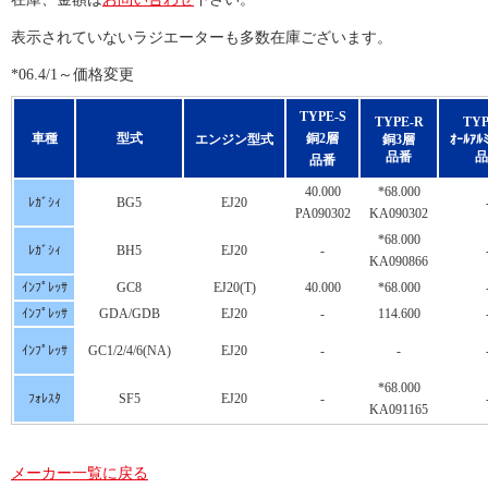
表示されていないラジエーターも多数在庫ございます。
*06.4/1～価格変更
TYPE-S
TYPE-R
TYP
車種
型式
銅2層
エンジン型式
銅3層
ｵｰﾙｱﾙ
品番
品
品番
40.000
*68.000
ﾚｶﾞｼｨ
BG5
EJ20
PA090302
KA090302
*68.000
ﾚｶﾞｼｨ
BH5
EJ20
-
KA090866
ｲﾝﾌﾟﾚｯｻ
GC8
EJ20(T)
40.000
*68.000
ｲﾝﾌﾟﾚｯｻ
GDA/GDB
EJ20
-
114.600
ｲﾝﾌﾟﾚｯｻ
GC1/2/4/6(NA)
EJ20
-
-
*68.000
ﾌｫﾚｽﾀ
SF5
EJ20
-
KA091165
メーカー一覧に戻る